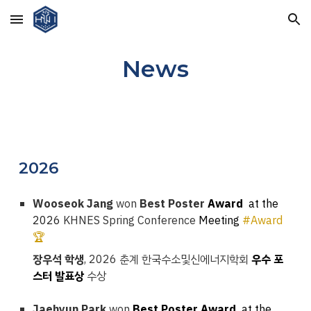
Skip to main content
Skip to navigation
News
202
6
Wooseok Jang
won
Best Poster
Award
at the
2026
KHNES
Spring
Conference
Meeting
#Award
🏆
장우석
학생
, 2026 춘계 한국
수소및신에너지
학회
우수 포
스터 발표상
수상
Jaehyun
Park
won
Best Poster
Award
at the